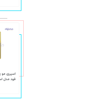
اسپری مو پ
فود مدل ا
حجم 150 میلی لیتر