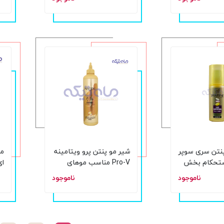
حجم 160 میل
نتن سری سوپر
شیر مو پنتن پرو ویتامینه
ما
ستحکام بخش
Pro-V مناسب موهای
ای
آسیب دیده حجم 300
ناموجود
ناموجود
میلی لیتر
می