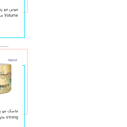
موس مو پن
لیتر
trong
بامبو حجم 160 میل