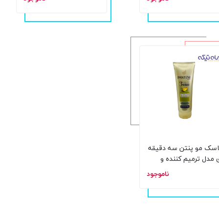
لیتر
سک مو پنتن سه دقیقه
 مدل ترمیم کننده و
محافظت کننده حجم 200
ناموجود
لی لیتر