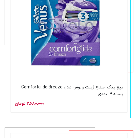
تیغ یدک اصلاح ژیلت ونوس مدل Comfortglide Breeze
بسته 4 عددی
۲,۶۸۰,۰۰۰ تومان