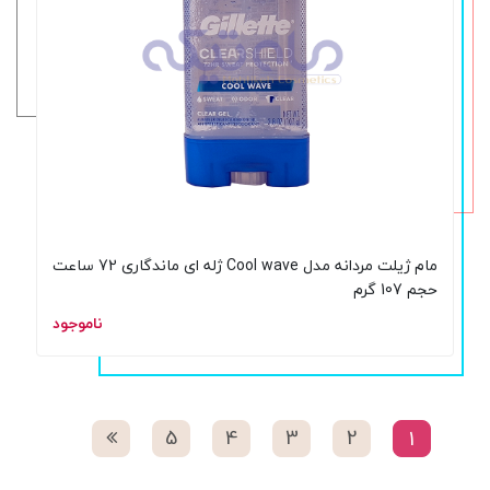
مام ژیلت مردانه مدل Cool wave ژله ای ماندگاری 72 ساعت
حجم 107 گرم
ناموجود
5
4
3
2
1