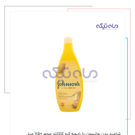
شامپو بدن جانسون با رایحه کره کاکائو حجم 750 میل