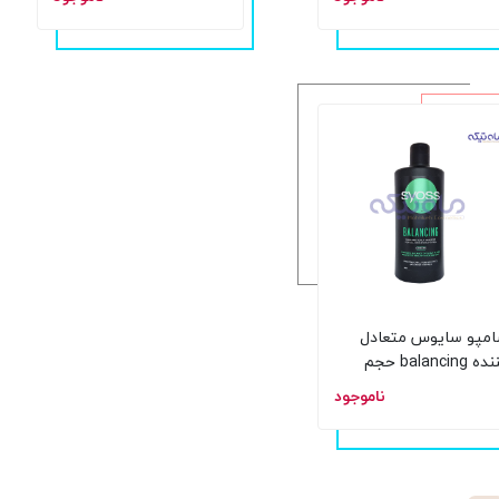
 میل
مپو سایوس متعادل
کننده balancing حجم
 میل
ناموجود