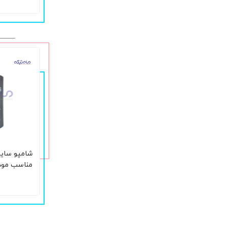
مناسب موه
خشک حجم 440 می