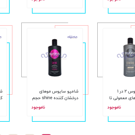
میل
400
شامپو سایوس 2 در 1
شامپو سایوس موهای
شا
ای معمولی تا
درخشان کننده shine حجم
ل
440 میل
440
ناموجود
ناموجود