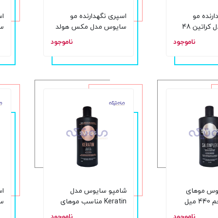
ارنده مو
اسپری نگهدارنده مو
اس
سایوس مدل کراتین 48
سایوس مدل مکس هولد
سا
یل
48 ساعته حجم 400 میل
48 ساعته 
ناموجود
ناموجود
وس موهای
شامپو سایوس مدل
اس
میل
Keratin مناسب موهای
سا
نازک و شکننده حجم 440
ناموجود
ناموجود