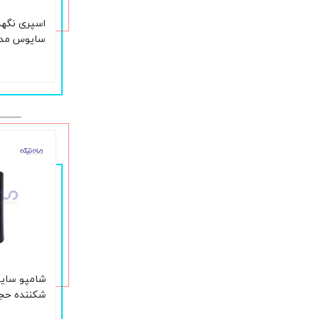
اسپری نگهد
ساعته حجم 400 م
شامپو سای
شکننده حجم 440 