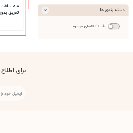
مام سافت ا
دسته بندی ها
تعریق بدون
مدل care حجم 50 گرم
فقط کالاهای موجود
برای اطلاع