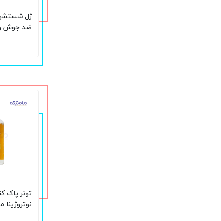
ژل شستشو ص
ضد جوش و ک
چربی حجم 200 میلی لیتر
تونر پاک ک
نوتروژینا 
حجم 200 میلی لیتر