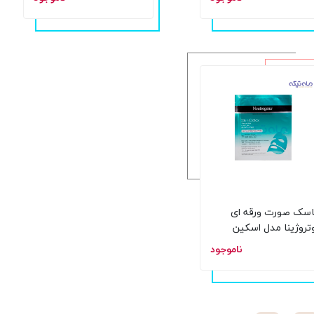
لیتر
سک صورت ورقه ای
تروژینا مدل اسکین
اکس بسته یک عددی
ناموجود