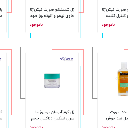
ورت نیتروژنا
ژل شستشو صورت نیتروژنا
با
نترل کننده
حاوی لیمو و آلوئه ورا حجم
مح
200 میلی لیتر
ناموجود
ناموجود
ننده صورت
ژل کرم آبرسان نوتروژینا
کر
مدل ضد جوش
سری اسکین دتاکس حجم
50 میلی لیتر
Boost
ناموجود
ناموجود