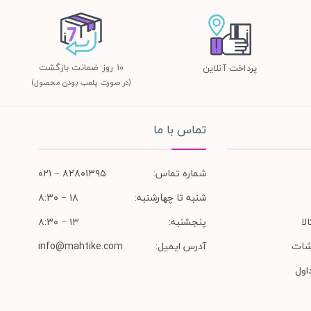
١٠ روز ضمانت بازگشت
پرداخت آنلاین
(در صورت پلمب بودن محصول)
تماس با ما
شماره تماس:
۸۲۸۰۱۳۹۵ − ۰۲۱
شنبه تا چهارشنبه:
۱۸ − ۸:۳۰
لا
پنجشنبه:
۱۳ − ۸:۳۰
شات
آدرس ایمیل:
info@mahtike.com
اول