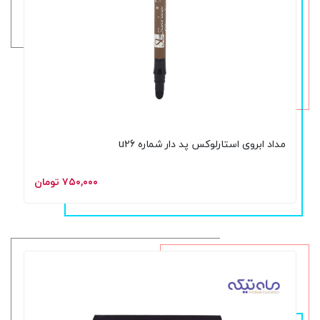
مداد ابروی استارلوکس پد دار شماره u26
۷۵۰,۰۰۰ تومان