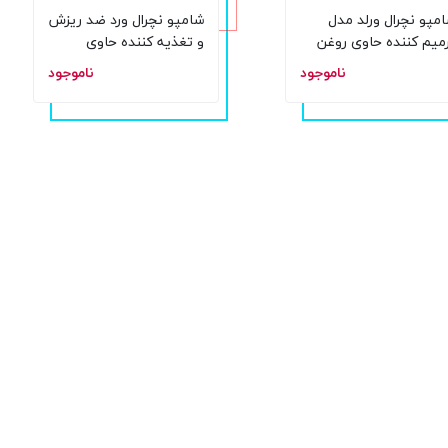
مپو نچرال ورلد مدل
شامپو نچرال ورد ضد ریزش
میم کننده حاوی روغن
و تغذیه کننده حاوی
ماکادمیا حجم 500 میلی
کافئین حجم 550 میل
ناموجود
ناموجود
تر