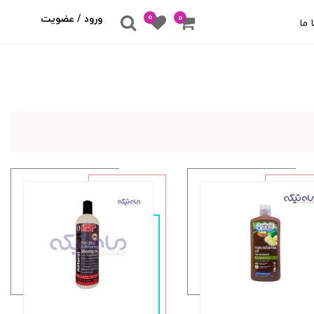
0
۰
ورود / عضویت
 ما