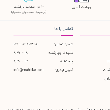
١٠ روز ضمانت بازگشت
پرداخت آنلاین
(در صورت پلمب بودن محصول)
تماس با ما
شماره تماس:
۸۲۸۰۱۳۹۵ − ۰۲۱
شنبه تا چهارشنبه:
۱۸ − ۸:۳۰
لا
پنجشنبه:
۱۳ − ۸:۳۰
شات
آدرس ایمیل:
info@mahtike.com
اول
وار شده و به چالشی پیش روی بانوان ایرانی تبدیل شده، با ایمانی که به تخصص