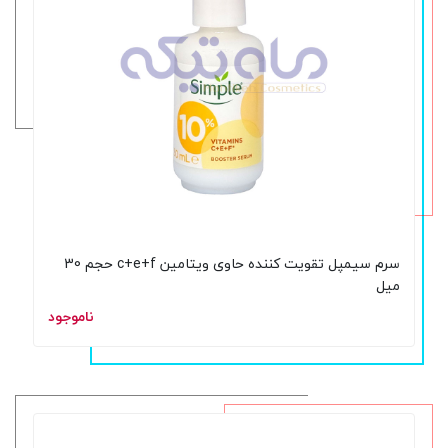
سرم سیمپل تقویت کننده حاوی ویتامین c+e+f حجم 30
میل
ناموجود