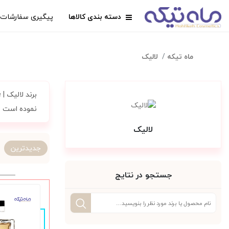
دسته بندی کالاها
پیگیری سفارشات
ماه تیکه
لالیک
نموده است . کمپانی لالیک | Lalique از سال 
لالیک
جدیدترین
جستجو در نتایج