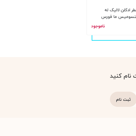
ر ادکلن لالیک له
نسومیس ما فورس
مردانه Lalique
ناموجود
L'Insoumis Ma For
 100 میل
 نام کنید