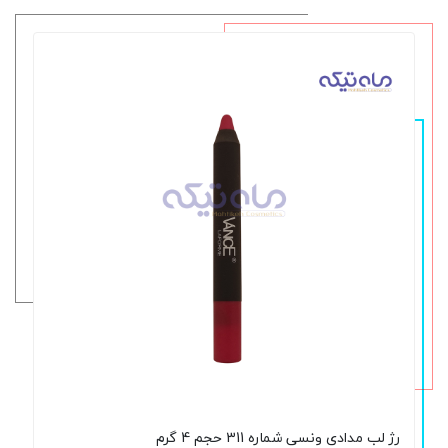
رژ لب مدادی ونسی شماره 311 حجم 4 گرم