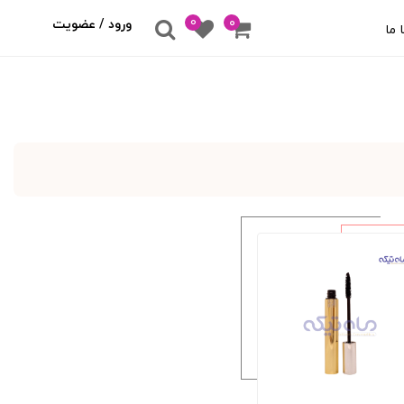
0
۰
ورود / عضویت
 ما