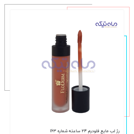
رژ لب مایع فلودرم 24 ساعته شماره 163