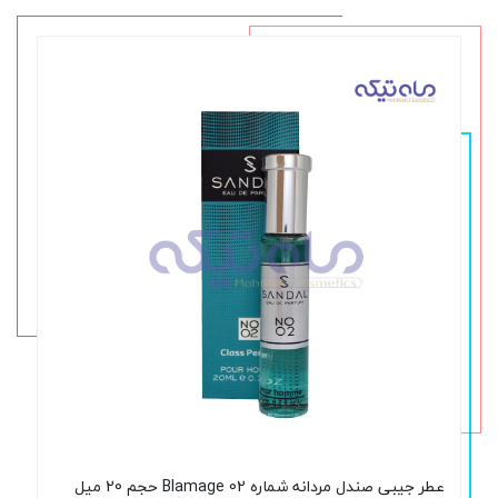
عطر جیبی صندل مردانه شماره 02 Blamage حجم 20 میل