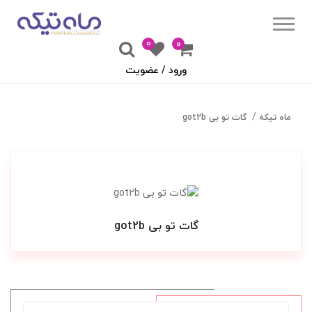
0
۰
ورود / عضویت
ماه تیکه
گات تو بی got2b
گات تو بی got2b