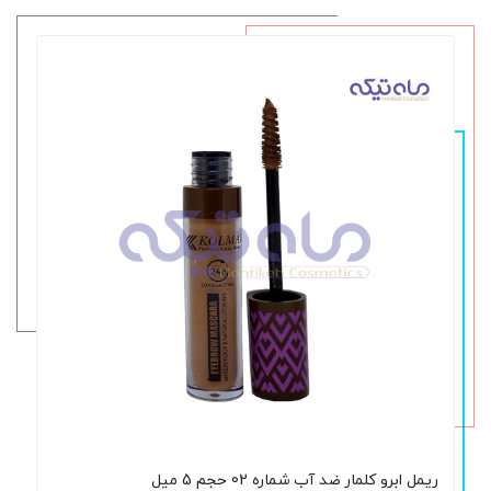
ریمل ابرو کلمار ضد آب شماره 02 حجم 5 میل