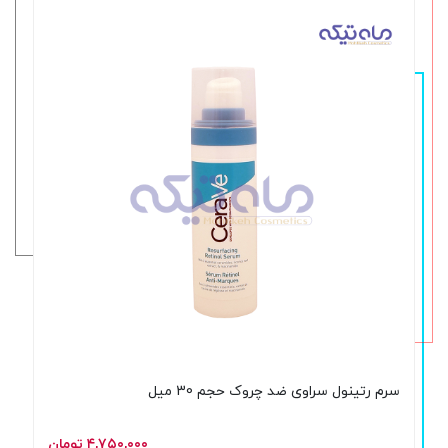
سرم رتینول سراوی ضد چروک حجم 30 میل
۴,۷۵۰,۰۰۰ تومان