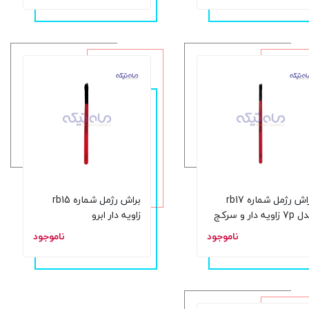
براش رژمل شماره rb17
براش رژمل شماره rb15
مدل 7p زاویه دار و سرکج
زاویه دار ابرو
ناسب خط چشم
ناموجود
ناموجود