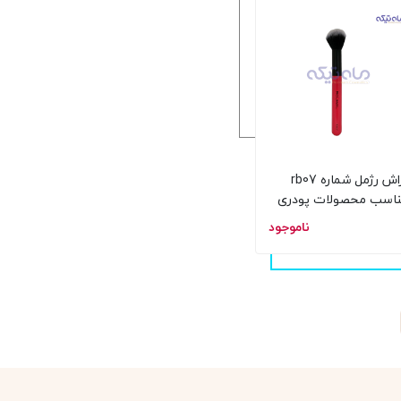
براش رژمل شماره rb07
اسب محصولات پودری
نرال
ناموجود