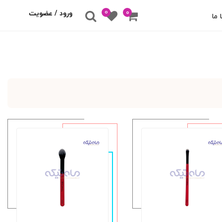
0
۰
ورود / عضویت
 ما