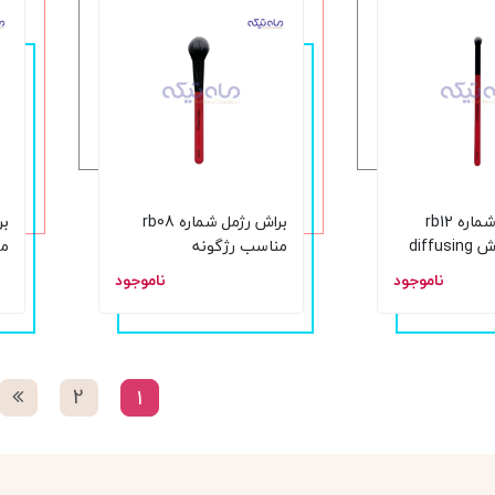
براش رژمل شماره rb12
براش رژمل شماره rb08
بلندینگ براش diffusing
مناسب رژگونه
من
cr
می
ناموجود
ناموجود
2
1