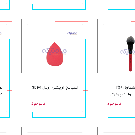
براش رژمل شماره rb01
اسپانچ آرایشی رژمل sp101
ولات پودری
م
ناموجود
ناموجود