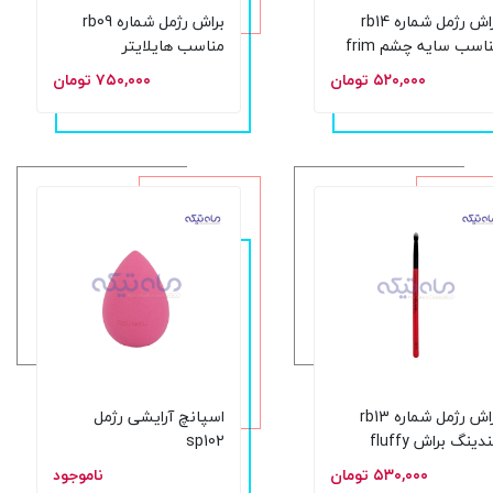
براش رژمل شماره rb14
براش رژمل شماره rb09
مناسب سایه چشم frim
مناسب هایلایتر
smudge bru
۵۲۰,۰۰۰ تومان
۷۵۰,۰۰۰ تومان
براش رژمل شماره rb13
اسپانچ آرایشی رژمل
بلندینگ براش fluffy
sp102
belending bru
۵۳۰,۰۰۰ تومان
ناموجود