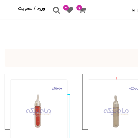
0
۰
ورود / عضویت
 ما