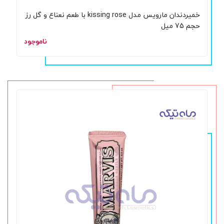
خمیردندان مارویس مدل kissing rose با طعم نعناع و گل رز
حجم 75 میل
ناموجود