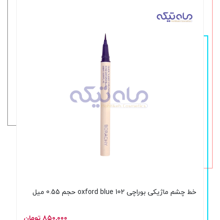
خط چشم ماژیکی بوراچی 102 oxford blue حجم 0.55 میل
۸۵۰,۰۰۰ تومان