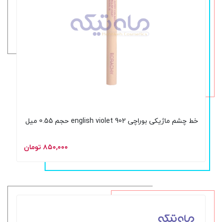
خط چشم ماژیکی بوراچی 902 english violet حجم 0.55 میل
۸۵۰,۰۰۰ تومان