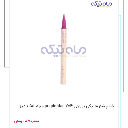
خط چشم ماژیکی بوراچی 704 purple lilac حجم 0.55 میل
۸۵۰,۰۰۰ تومان