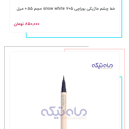
خط چشم ماژیکی بوراچی 705 snow white حجم 0.55 میل
۸۵۰,۰۰۰ تومان