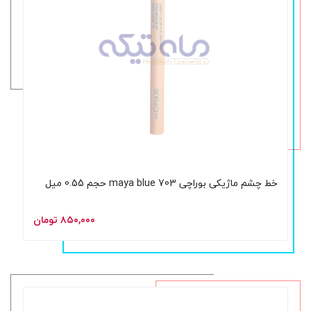
خط چشم ماژیکی بوراچی 703 maya blue حجم 0.55 میل
۸۵۰,۰۰۰ تومان