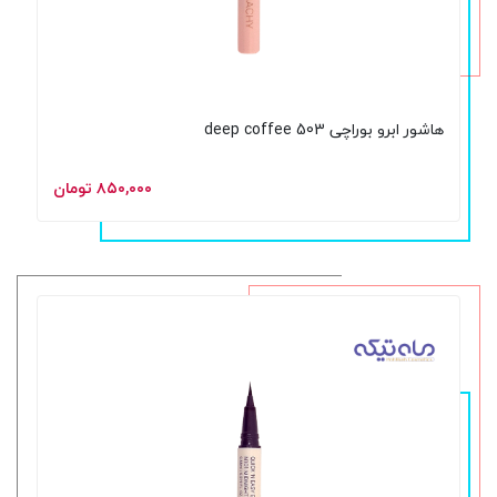
هاشور ابرو بوراچی 503 deep coffee
۸۵۰,۰۰۰ تومان