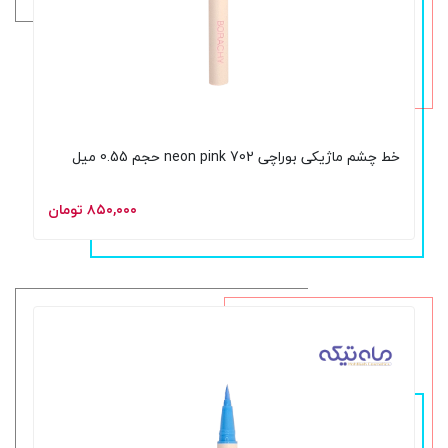
خط چشم ماژیکی بوراچی neon pink 702 حجم 0.55 میل
۸۵۰,۰۰۰ تومان