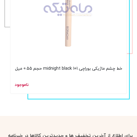
خط چشم ماژیکی بوراچی 101 midnight black حجم 0.55 میل
ناموجود
برای اطلاع از آخرین تخفیف ها و جدیدترین کالاها در خبرنامه