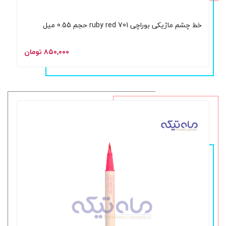
خط چشم ماژیکی بوراچی 701 ruby red حجم 0.55 میل
۸۵۰,۰۰۰ تومان