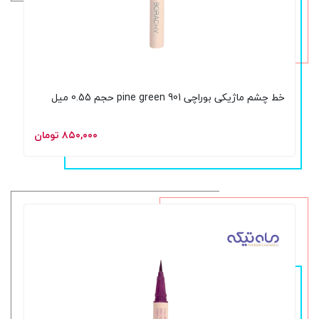
خط چشم ماژیکی بوراچی 901 pine green حجم 0.55 میل
۸۵۰,۰۰۰ تومان