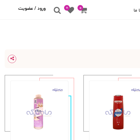
0
۰
ورود / عضویت
 ما