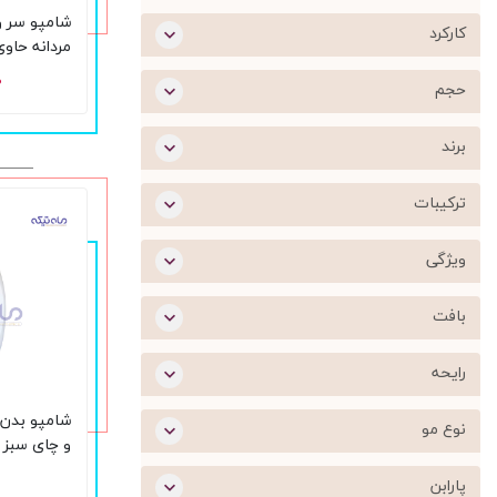
شامپو سر و
کارکرد
مردانه حاو
400 میل
۰
حجم
برند
ترکیبات
ویژگی
بافت
رایحه
شامپو بدن 
نوع مو
و چای سبز 
حجم 500 میلی لیتر
پارابن