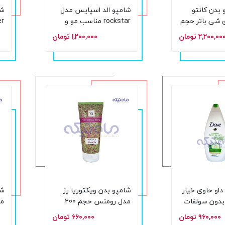
 بدن کانتو
شامپو الد اسپایس مدل
شا
ی شی باتر حجم
rockstar مناسب مو و
صورت و بدن حجم 400
۲,۲۰۰,۰۰ تومان
۱,۲۰۰,۰۰۰ تومان
میلی لیتر
می
داو حاوی خیار
شامپو بدن ویکتوریا رز
شا
بدون سولفات
مدل رومنس حجم 200
میل
م
۹۶۰,۰۰۰ تومان
۶۶۰,۰۰۰ تومان