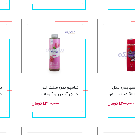
اسپایس مدل
شامپو بدن سنت ایوز
شا
Nightpanther مناسب مو
حاوی آب رز و آلوئه ورا
حا
و صورت و بدن حجم 400
حجم 650 میلی لیتر
ارک
۱,۲۰۰,۰۰۰ تومان
۱,۳۹۰,۰۰۰ تومان