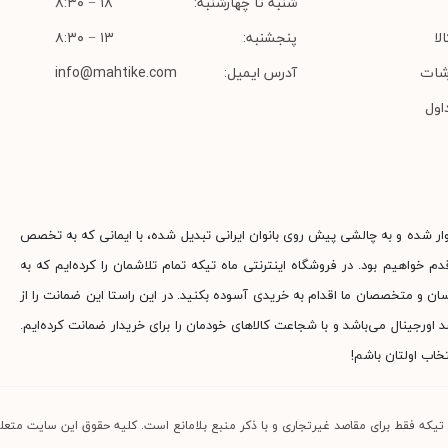
شنبه تا چهارشنبه:
۱۸ − ۸:۳۰
لا
پنجشنبه:
۱۳ − ۸:۳۰
شات
آدرس ایمیل:
info@mahtike.com
اول
وار شده و به چالشی پیش روی بانوان ایرانی تبدیل شده، با ایمانی که به تخصص
م خواهیم بود. در فروشگاه اینترنتی ماه تیکه تمام تلاشمان را کرده‌ایم که به
ناسان و متخصصان ما اقدام به خریدی آسوده بکنید. در این راستا این ضمانت را از
جینال می‌باشد و با شجاعت کالاهای خودمان را برای خریدار ضمانت کرده‌ایم.
خاب اولتان باشم!
 تیکه فقط برای مقاصد غیرتجاری و با ذکر منبع بلامانع است. کلیه حقوق این سایت متعلق