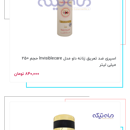
اسپری ضد تعریق زنانه داو مدل Invisiblecare حجم 250
میلی لیتر
۸۴۰,۰۰۰ تومان