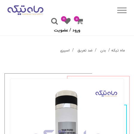
0
۰
ورود / عضویت
ماه تیکه
بدن
ضد تعریق
اسپری