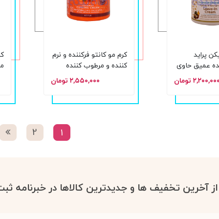
کن پراید
کرم مو کانتو فرکننده و نرم
کر
ده عمیق حاوی
کننده و مرطوب کننده
مع
روغن بائوباب حجم 425
حاوی نارگیل حجم 340
شی
۲,۲۰۰,۰۰ تومان
۲,۵۵۰,۰۰۰ تومان
میل
آب
حجم
2
1
 از آخرین تخفیف ها و جدیدترین کالاها در خبرنامه ثبت