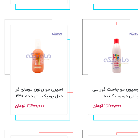
227 گرم
سیون مو جاست فور می
اسپری مو رولون موهای فر
غنی مرطوب کننده
مدل یونیک وان حجم 230
یق حجم 295 میل
میلی لیتر
۲,۲۰۰,۰۰۰ تومان
۳,۴۰۰,۰۰۰ تومان