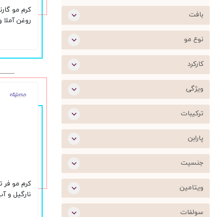
کرم مو گارن
بافت
روغن آملا و
حجم 400 میلی لیتر
نوع مو
کارکرد
ویژگی
ترکیبات
پارابن
جنسیت
کرم مو فر ت
ویتامین
نارگیل و آ
200 میلی لیتر
سولفات