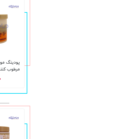
پودینگ مو 
مرطوب کنند
۰
میل