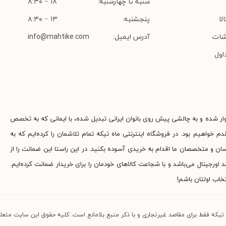
شنبه تا چهارشنبه:
۱۸ − ۸:۳۰
لا
پنجشنبه:
۱۳ − ۸:۳۰
شات
آدرس ایمیل:
info@mahtike.com
اول
وار شده و به چالشی پیش روی بانوان ایرانی تبدیل شده، با ایمانی که به تخصص
م خواهیم بود. در فروشگاه اینترنتی ماه تیکه تمام تلاشمان را کرده‌ایم که به
ناسان و متخصصان ما اقدام به خریدی آسوده بکنید. در این راستا این ضمانت را از
جینال می‌باشد و با شجاعت کالاهای خودمان را برای خریدار ضمانت کرده‌ایم.
خاب اولتان باشم!
 تیکه فقط برای مقاصد غیرتجاری و با ذکر منبع بلامانع است. کلیه حقوق این سایت متعلق