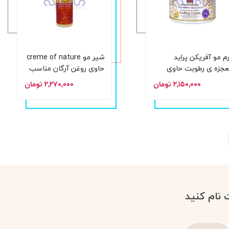
م مو آفریکن پراید
شیر مو creme of nature
جزه ی رطوبت حاوی
حاوی روغن آرگان مناسب
 باتر و روغن بذر کتان
موهای فر حجم 236 میل
۲,۱۵۰,۰۰۰ تومان
۲,۲۷۰,۰۰۰ تومان
رسان و تقویت کننده
 340 میل
 نام کنید