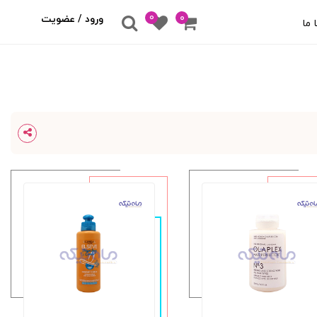
0
۰
ورود / عضویت
 ما