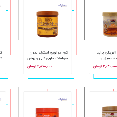
آفریکن پراید
کرم مو اوری استرند بدون
کر
ه عمیق و
سولفات حاوی شی و روغن
شی
تقویت کننده فر حجم 425
نارگیل مناسب مو فر و
و 
۲,۰۴۰,۰۰ تومان
۲,۸۶۰,۰۰۰ تومان
موج دار حجم 425 میلی
340
لیتر