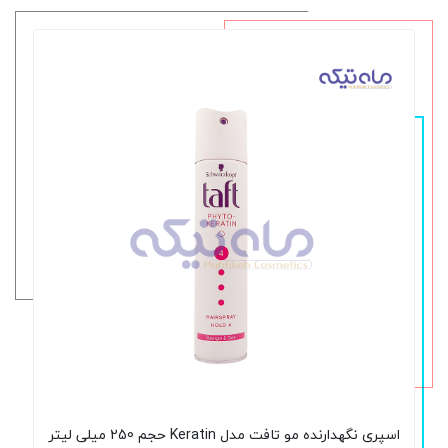
اسپری نگهدارنده مو تافت مدل Keratin حجم 250 میلی لیتر