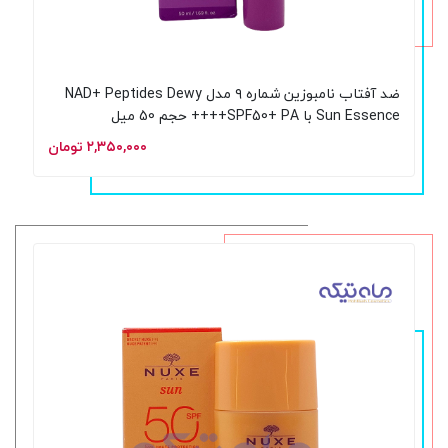
ضد آفتاب نامبوزین شماره ۹ مدل NAD+ Peptides Dewy
Sun Essence با SPF50+ PA++++ حجم 50 میل
۲,۳۵۰,۰۰۰ تومان