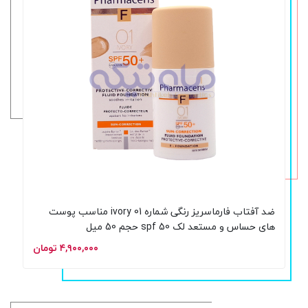
ضد آفتاب فارماسریز رنگی شماره 01 ivory مناسب پوست
های حساس و مستعد لک spf 50 حجم 50 میل
۴,۹۰۰,۰۰۰ تومان