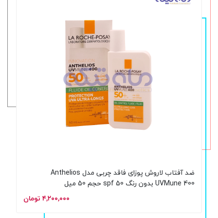
ضد آفتاب لاروش پوزای فاقد چربی مدل Anthelios
UVMune 400 بدون رنگ spf 50 حجم 50 میل
۴,۲۰۰,۰۰۰ تومان