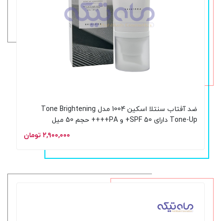
ضد آفتاب سنتلا اسکین 1004 مدل Tone Brightening
Tone-Up دارای SPF 50+ و PA++++ حجم 50 میل
۲,۹۰۰,۰۰۰ تومان