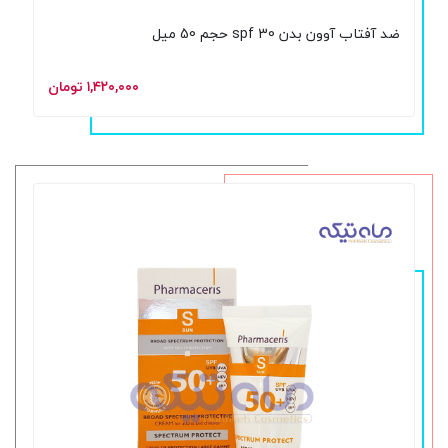
ضد آفتاب آوون بدن spf 30 حجم 50 میل
۱,۴۲۰,۰۰۰ تومان