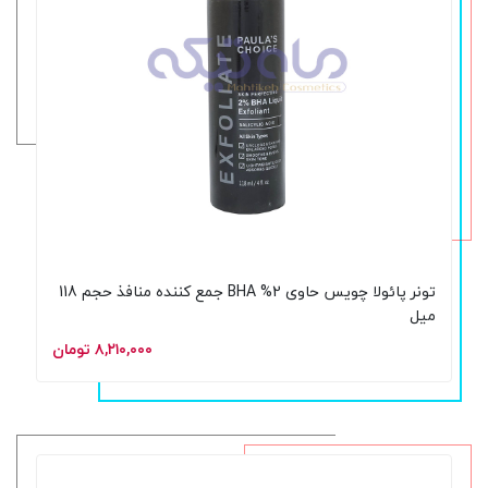
تونر پائولا چویس حاوی 2% BHA جمع کننده منافذ حجم 118
میل
۸,۲۱۰,۰۰۰ تومان