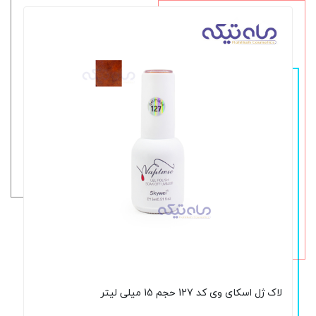
لاک ژل اسکای وی کد 127 حجم 15 میلی لیتر