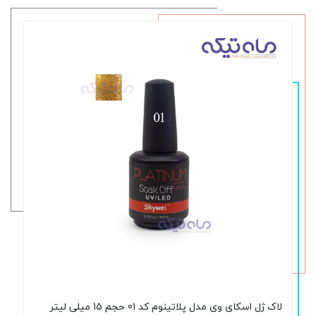
لاک ژل اسکای وی مدل پلاتینوم کد 01 حجم 15 میلی لیتر