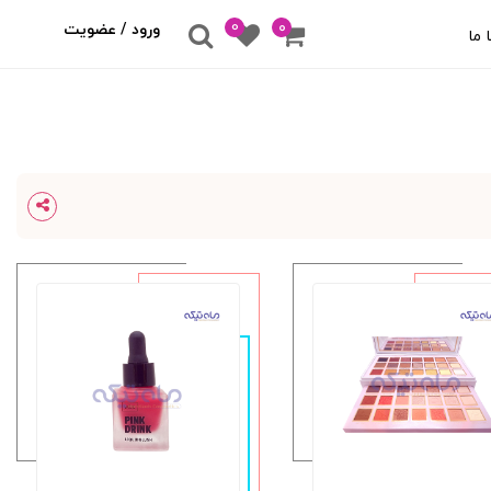
0
۰
ورود / عضویت
 ما