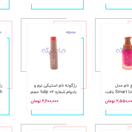
 نام مدل
رژگونه نام استیکی نرم و
رژ
Smart Liquid Blush بافت
بادوام شماره 02 tulip حجم
وشش قابل
10 گرم
مخ
۲,۵۵۰,۰ تومان
۲,۲۰۰,۰۰۰ تومان
تنظیم شماره 3 حجم 19
م