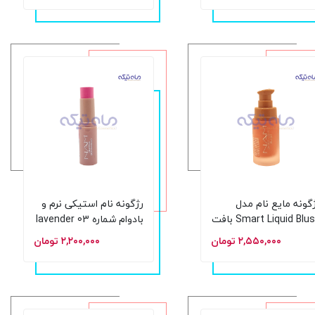
میل
گونه مایع نام مدل
رژگونه نام استیکی نرم و
Smart Liquid Blush بافت
بادوام شماره 03 lavender
ملی و پوشش قابل
حجم 10 گرم
۲,۵۵۰,۰۰۰ تومان
۲,۲۰۰,۰۰۰ تومان
تنظیم شماره 1 حجم 19
یل