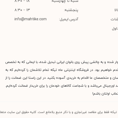
شنبه تا چهارشنبه:
۱۸ − ۸:۳۰
لا
پنجشنبه:
۱۳ − ۸:۳۰
شات
آدرس ایمیل:
info@mahtike.com
اول
وار شده و به چالشی پیش روی بانوان ایرانی تبدیل شده، با ایمانی که به تخصص
م خواهیم بود. در فروشگاه اینترنتی ماه تیکه تمام تلاشمان را کرده‌ایم که به
ناسان و متخصصان ما اقدام به خریدی آسوده بکنید. در این راستا این ضمانت را از
جینال می‌باشد و با شجاعت کالاهای خودمان را برای خریدار ضمانت کرده‌ایم.
خاب اولتان باشم!
 تیکه فقط برای مقاصد غیرتجاری و با ذکر منبع بلامانع است. کلیه حقوق این سایت متعلق