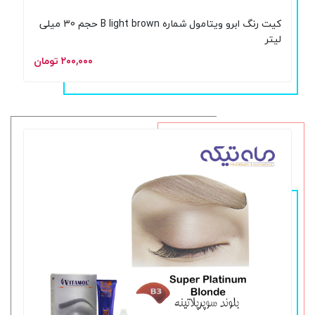
کیت رنگ ابرو ویتامول شماره B light brown حجم 30 میلی
لیتر
۲۰۰,۰۰۰ تومان