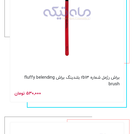
براش رژمل شماره rb13 بلندینگ براش fluffy belending
brush
۵۳۰,۰۰۰ تومان