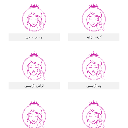
کیف لوازم
چسب ناخن
پد آرایشی
تراش آرایشی