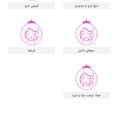
تیغ ابرو و موچین
قیچی ابرو
سوهان ناخن
فرمژه
مواد لیفت مژه و ابرو