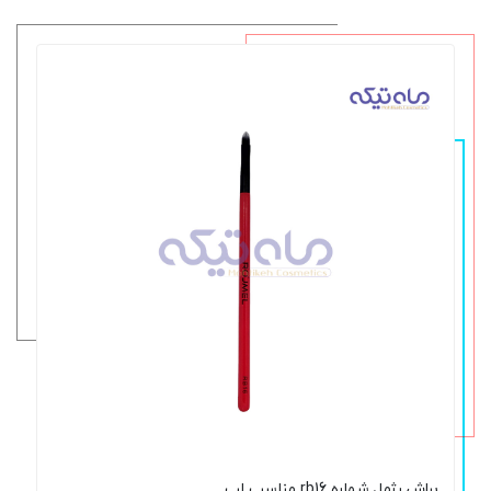
براش رژمل شماره rb16 مناسب لب