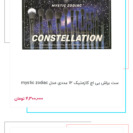
ست براش بی اچ کازمتیک 12 عددی مدل mystic zodiac
۴,۳۰۰,۰۰۰ تومان