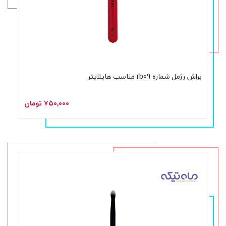
براش رژمل شماره rb09 مناسب هایلایتر
۷۵۰,۰۰۰ تومان