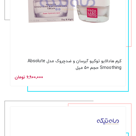
کرم هادالابو توکیو آبرسان و ضدچروک مدل Absolute
Smoothing حجم 50 میل
۶,۹۰۰,۰۰۰ تومان