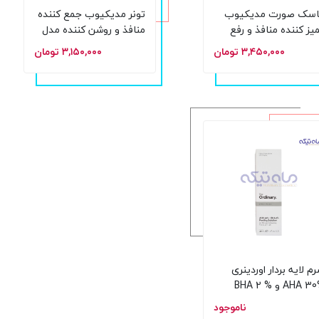
اسک صورت مدیکیوب
تونر مدیکیوب جمع کننده
یز کننده منافذ و رفع
منافذ و روشن کننده مدل
جوش سر سیاه مدل Zero
Zero Pore Toner حجم
۳,۴۵۰,۰۰۰ تومان
۳,۱۵۰,۰۰۰ تومان
Pore Blackhead M
250 میل
 حجم 100 گرم
م لایه بردار اوردینری
%30 AHA و % 2 BHA
 30 میل
ناموجود