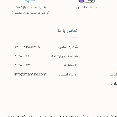
١٠ روز ضمانت بازگشت
پرداخت آنلاین
(در صورت پلمب بودن محصول)
تماس با ما
شماره تماس:
۸۲۸۰۱۳۹۵ − ۰۲۱
شنبه تا چهارشنبه:
۱۸ − ۸:۳۰
لا
پنجشنبه:
۱۳ − ۸:۳۰
شات
آدرس ایمیل:
info@mahtike.com
اول
وار شده و به چالشی پیش روی بانوان ایرانی تبدیل شده، با ایمانی که به تخصص