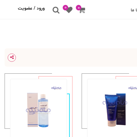
0
۰
ورود / عضویت
 ما