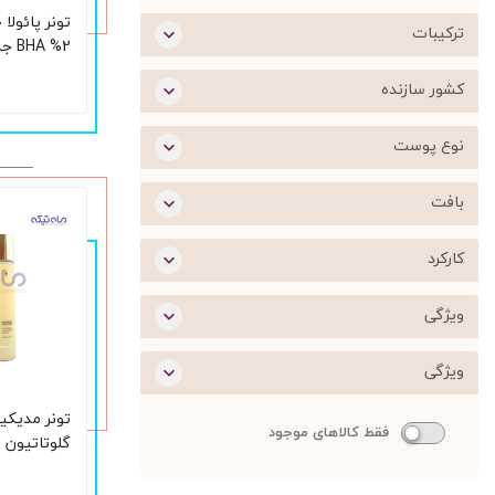
تونر پائول
ترکیبات
2% A
حجم 118 میل
کشور سازنده
نوع پوست
بافت
کارکرد
ویژگی
ویژگی
فقط کالاهای موجود
گلوتاتیون 
میل