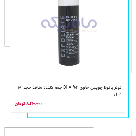
تونر پائولا چویس حاوی 2% BHA جمع کننده منافذ حجم 118
میل
۸,۲۱۰,۰۰۰ تومان