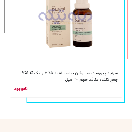
سرم د پیورست سولوشن نیاسینامید ۵٪ + زینک PCA ۱٪
جمع کننده منافذ حجم 30 میل
ناموجود