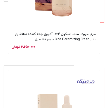
سرم صورت سنتلا اسکین 1004 آمپول جمع کننده منافذ باز
مدل Cica Poremizing Fresh حجم 100 میل
۳,۶۵۰,۰۰۰ تومان