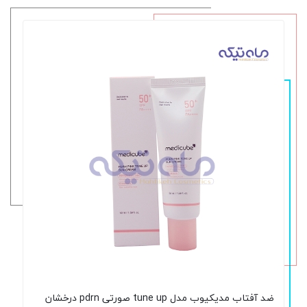
ضد آفتاب مدیکیوب مدل tune up صورتی pdrn درخشان