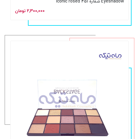
Eyeshadow شماره iconic rosed 451
۲,۳۰۰,۰۰۰ تومان