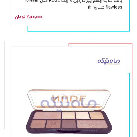
پالت سایه چشم پیر کاردین 8 رنگ ROSE مدل forever
flawless شماره 112
۲,۱۰۰,۰۰۰ تومان