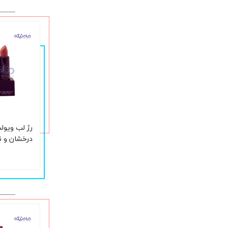
حجم 5 گرم