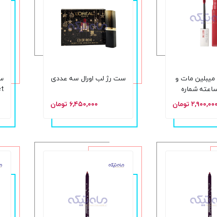
 میبلین مات و
ست رژ لب اورال سه عددی
ندگار 16 ساعته شماره
et
شم
۲,۹۰۰,۰۰ تومان
۶,۴۵۰,۰۰۰ تومان