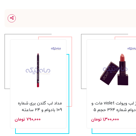
رژ لب ویولت violet مات و
مداد لب گلدن بری شماره
بادوام شماره 364 حجم 5
109 بادوام و 24 ساعته
م
۱,۳۰۰,۰۰۰ تومان
۷۹۰,۰۰۰ تومان