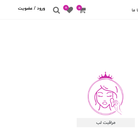
0
۰
ورود / عضویت
 ما
مراقبت لب