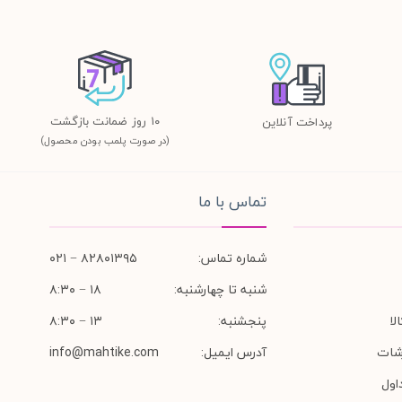
١٠ روز ضمانت بازگشت
پرداخت آنلاین
(در صورت پلمب بودن محصول)
تماس با ما
شماره تماس:
۸۲۸۰۱۳۹۵ − ۰۲۱
شنبه تا چهارشنبه:
۱۸ − ۸:۳۰
لا
پنجشنبه:
۱۳ − ۸:۳۰
شات
آدرس ایمیل:
info@mahtike.com
اول