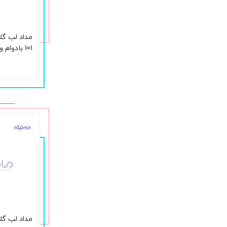
مداد لب گل
101 بادوام و 24 ساعته
مداد لب گل