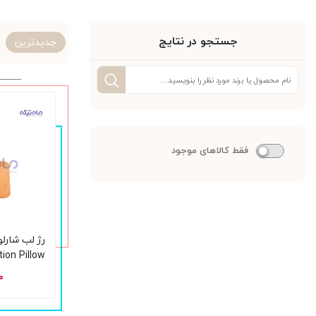
جستجو در نتایج
جدیدترین
فقط کالاهای موجود
رژ لب شارل
ion Pillow
۰۰
ایتالیا