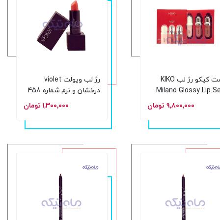
ست کیکو رژ لب KIKO
رژ لب ویولت violet
Milano Glossy Lip S
درخشان و نرم شماره 458
اره 01
حجم 5 گرم
۹,۸۰۰,۰۰۰ تومان
۱,۳۰۰,۰۰۰ تومان