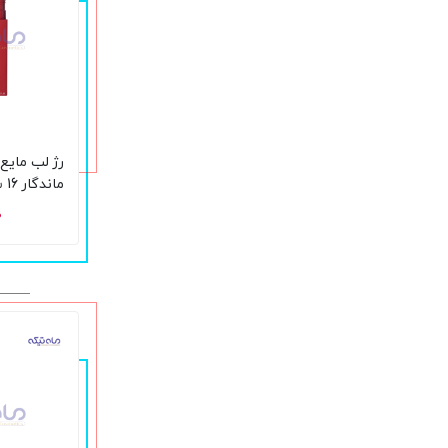
رژ لب مایع
ما
20 Pioneer حجم 5 میل
۰