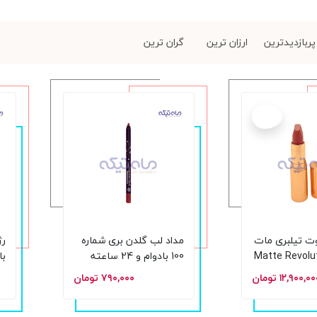
پربازدیدترین
ارزان ترین
گران ترین
جدید
وت تیلبری مات
مداد لب گلدن بری شماره
Matte Revolut
100 بادوام و 24 ساعته
Talk Original سفارش
گر
۱۲,۹۰۰,۰ تومان
۷۹۰,۰۰۰ تومان