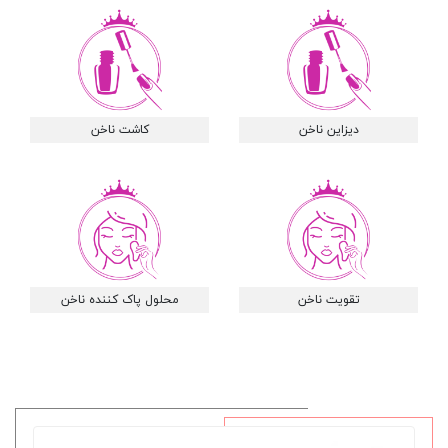
دیزاین ناخن
کاشت ناخن
تقویت ناخن
محلول پاک کننده ناخن