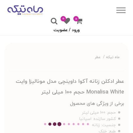
0
۰
ورود / عضویت
ماه تیکه
عطر
عطر ادکلن زنانه آکوا داوینچی مدل مونالیزا وایت
Monalisa White حجم 100 میلی لیتر
برخی از ویژگی های محصول
حجم:
100 میلی لیتر
کشور سازنده:
اسپانیا
جنسیت:
زنانه
طبع:
خنک