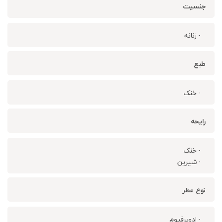
جنسیت
- زنانه
طبع
- خنک
رایحه
- خنک
- شیرین
نوع عطر
- ادوپرفیوم