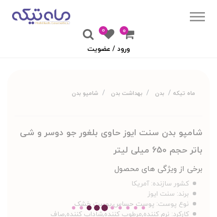
0
۰
ورود / عضویت
ماه تیکه
بدن
بهداشت بدن
شامپو بدن
شامپو بدن سنت ایوز حاوی بلغور جو دوسر و شی
باتر حجم 650 میلی لیتر
برخی از ویژگی های محصول
کشور سازنده:
آمریکا
برند:
سنت ایوز
نوع پوست:
پوست حساس,پوست خشک
کارکرد:
نرم کننده,مرطوب کننده,شاداب کننده,صاف