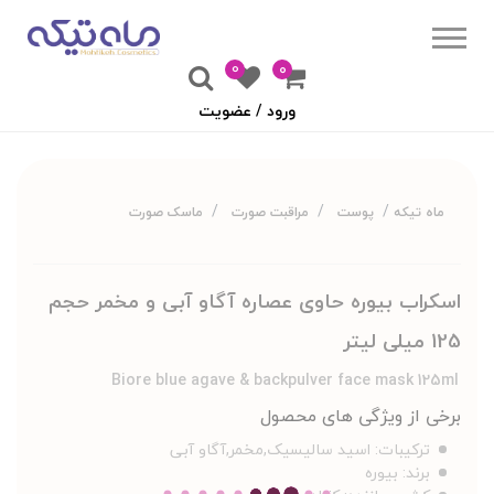
0
۰
ورود / عضویت
ماه تیکه
پوست
مراقبت صورت
ماسک صورت
اسکراب بیوره حاوی عصاره آگاو آبی و مخمر حجم
125 میلی لیتر
Biore blue agave & backpulver face mask 125ml
برخی از ویژگی های محصول
ترکیبات:
اسید سالیسیک,مخمر,آگاو آبی
برند:
بیوره