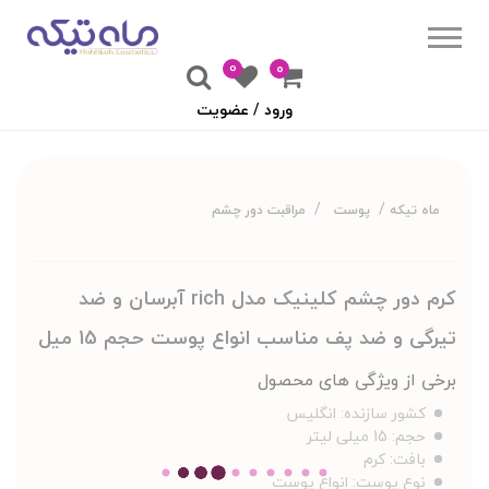
0
۰
ورود / عضویت
ماه تیکه
پوست
مراقبت دور چشم
کرم دور چشم کلینیک مدل rich آبرسان و ضد
تیرگی و ضد پف مناسب انواع پوست حجم 15 میل
برخی از ویژگی های محصول
کشور سازنده:
انگلیس
حجم:
15 میلی لیتر
بافت:
کرم
نوع پوست:
انواع پوست