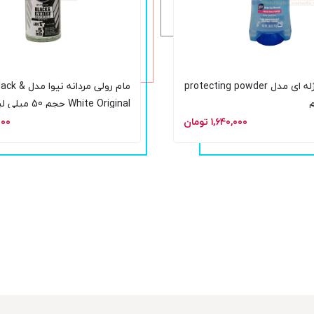
مام سکرت ژله ای مدل protecting powder
مام رولی مردانه
White Original حجم 50 میلی لیتر
۱,۶۴۰,۰۰۰ تومان
۰,۰۰۰