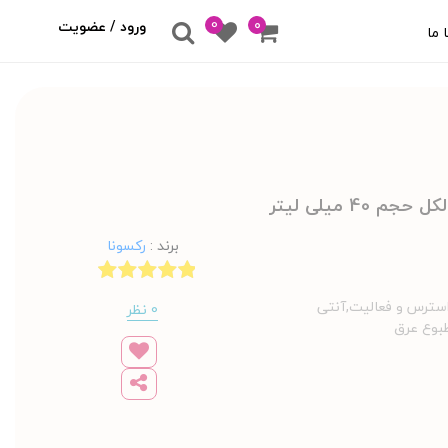
0
۰
ورود / عضویت
 ما
برند
:
رکسونا
 استرس و فعالیت,آنتی
0 نظر
مطبوع عرق