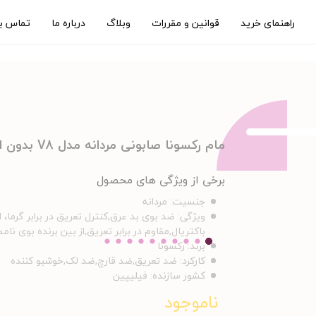
راهنمای خرید
قوانین و مقررات
وبلاگ
درباره ما
تماس با
مام رکسونا صابونی مردانه مدل V8 بدون الکل حجم 40 میلی لیتر
برخی از ویژگی های محصول
جنسیت:
مردانه
ویژگی:
ضد بوی بد عرق,کنترل تعریق در برابر گرما،
باکتریال,مقاوم در برابر تعریق,از بین برنده بوی نا
برند:
رکسونا
کارکرد:
ضد تعریق,ضد قارچ,ضد لک,خوشبو کننده
کشور سازنده:
فیلیپین
ناموجود