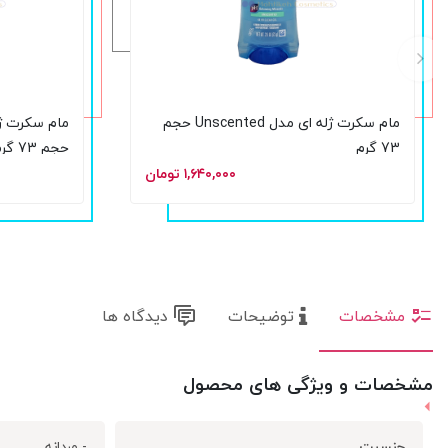
مام سکرت ژله ای مدل Unscented حجم
73 گرم
حجم 73 گرم
۱,۶۴۰,۰۰۰ تومان
مشخصات
توضیحات
دیدگاه ها
مشخصات و ویژگی های محصول
جنسیت
- مردانه