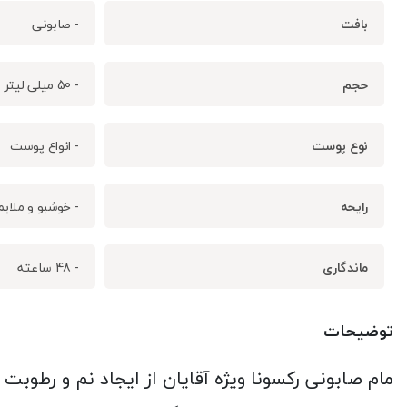
بافت
- صابونی
حجم
- 50 میلی لیتر
نوع پوست
- انواع پوست
رایحه
- خوشبو و ملایم
ماندگاری
- 48 ساعته
توضیحات
مام صابونی رکسونا ویژه آقایان از ایجاد نم و رطوب