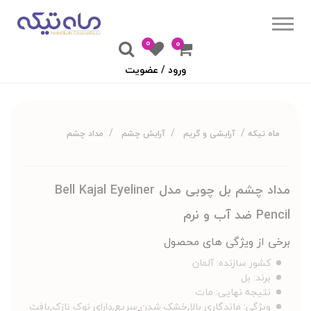
0
۰
ورود / عضویت
ماه تیکه
آرایشی و گریم
آرایش چشم
مداد چشم
مداد چشم بل چوبی مدل Bell Kajal Eyeliner
Pencil ضد آب و نرم
برخی از ویژگی های محصول
کشور سازنده:
آلمان
برند:
بل
نتیجه نهایی:
مات
ویژگی:
ماندگاری بالا,خشک شدن سریع,دارای نوک نازک,بافت