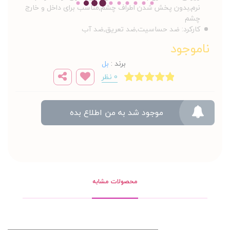
نرم,بدون پخش شدن اطراف چشم,مناسب برای داخل و خارج
چشم
کارکرد:
ضد حساسیت,ضد تعریق,ضد آب
ناموجود
برند
:
بل
0 نظر
موجود شد به من اطلاع بده
محصولات مشابه