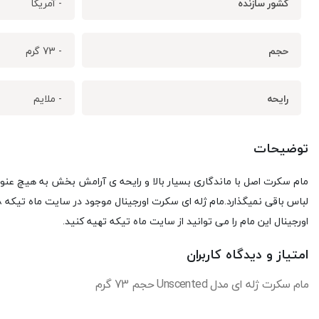
کشور سازنده
- آمریکا
حجم
- 73 گرم
رایحه
- ملایم
توضیحات
مام سکرت اصل با ماندگاری بسیار بالا و رایحه ی آرامش بخش به هیچ عن
لباس باقی نمیگذارد.مام ژله ای سکرت اورجینال موجود در سایت ماه تیکه 48 ساعت ماندگاری دارد و ph این مام بالانس است و باعث حساسیت نمی شود اورجینال
اورجینال این مام را می توانید از سایت ماه تیکه تهیه کنید.
امتیاز و دیدگاه کاربران
مام سکرت ژله ای مدل Unscented حجم 73 گرم