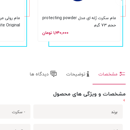
مام سکرت ژله ای مدل protecting powder
حجم 73 گرم
White Original حجم 50 میل
۱,۶۴۰,۰۰۰ تومان
مشخصات
توضیحات
دیدگاه ها
مشخصات و ویژگی های محصول
برند
- سکرت