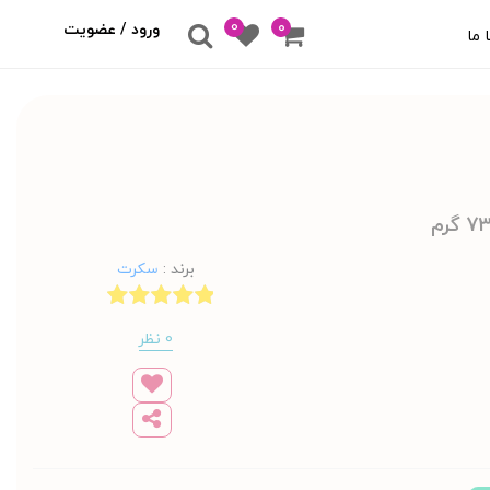
0
۰
ورود / عضویت
 ما
برند
:
سکرت
0 نظر