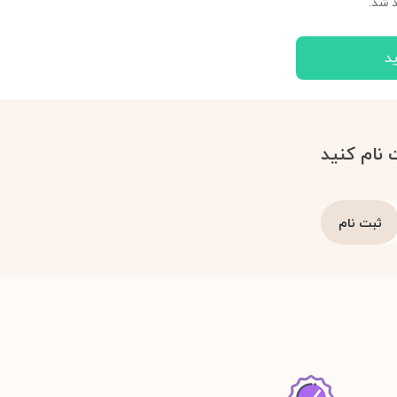
 شد.
د
 نام کنید