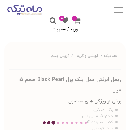
0
۰
ورود / عضویت
ماه تیکه
آرایشی و گریم
آرایش چشم
ریمل اترنتی مدل بلک پرل Black Pearl حجم 15
میل
برخی از ویژگی های محصول
رنگ:
مشکی
حجم:
15 میلی لیتر
کشور سازنده:
آلمان
برند:
اترنیتی