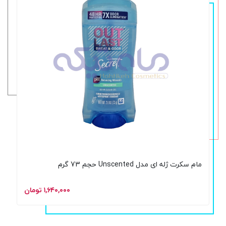
مام سکرت ژله ای مدل Unscented حجم 73 گرم
۱,۶۴۰,۰۰۰ تومان