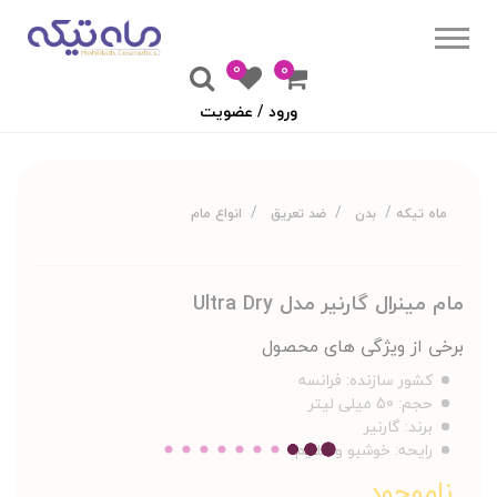
0
۰
ورود / عضویت
ماه تیکه
بدن
ضد تعریق
انواع مام
مام مینرال گارنیر مدل Ultra Dry
برخی از ویژگی های محصول
کشور سازنده:
فرانسه
حجم:
50 میلی لیتر
برند:
گارنیر
رایحه:
خوشبو و ملایم
ناموجود