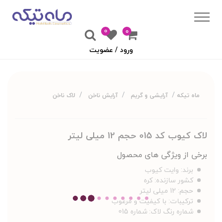
0
۰
ورود / عضویت
ماه تیکه
آرایشی و گریم
آرایش ناخن
لاک ناخن
لاک کیوب کد 015 حجم 12 میلی لیتر
برخی از ویژگی های محصول
برند:
وایت کیوب
کشور سازنده:
کره
حجم:
12 میلی لیتر
ترکیبات:
با کیفیت و مرغوب
شماره رنگ لاک:
شماره 015