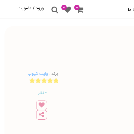
0
۰
ورود / عضویت
 ما
برند
:
وایت کیوب
0 نظر