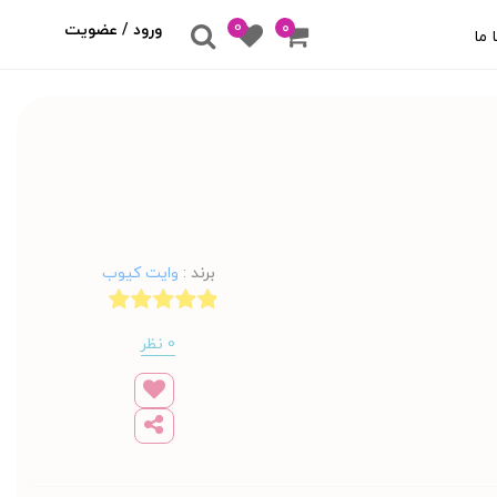
0
۰
ورود / عضویت
 ما
برند
:
وایت کیوب
0 نظر